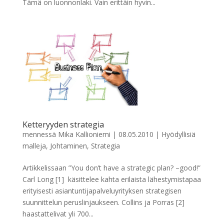
Tämä on luonnonlaki. Vain erittäin hyvin...
Ketteryyden strategia
mennessä
Mika Kallioniemi
|
08.05.2010
|
Hyödyllisiä
malleja
,
Johtaminen
,
Strategia
Artikkelissaan ”You don’t have a strategic plan? –good!”
Carl Long [1] käsittelee kahta erilaista lähestymistapaa
erityisesti asiantuntijapalveluyrityksen strategisen
suunnittelun peruslinjaukseen. Collins ja Porras [2]
haastattelivat yli 700...