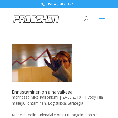
+358(40) 58 26162
Ennustaminen on aina vaikeaa
mennessä
Mika Kallioniemi
|
24.05.2010
|
Hyödyllisiä
malleja
,
Johtaminen
,
Logistiikka
,
Strategia
Monelle teollisuudenalalle on tuttu ongelma painia