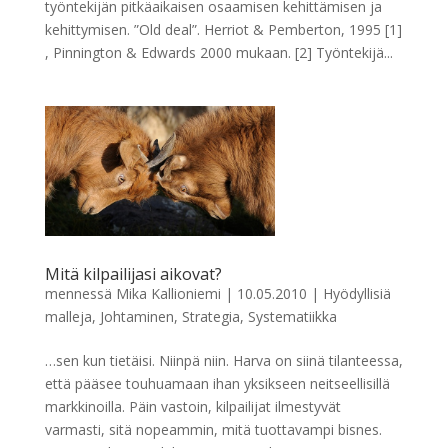
työntekijän pitkäaikaisen osaamisen kehittämisen ja
kehittymisen. ”Old deal”. Herriot & Pemberton, 1995 [1]
, Pinnington & Edwards 2000 mukaan. [2] Työntekijä...
Mitä kilpailijasi aikovat?
mennessä
Mika Kallioniemi
|
10.05.2010
|
Hyödyllisiä
malleja
,
Johtaminen
,
Strategia
,
Systematiikka
…sen kun tietäisi. Niinpä niin. Harva on siinä tilanteessa,
että pääsee touhuamaan ihan yksikseen neitseellisillä
markkinoilla. Päin vastoin, kilpailijat ilmestyvät
varmasti, sitä nopeammin, mitä tuottavampi bisnes.