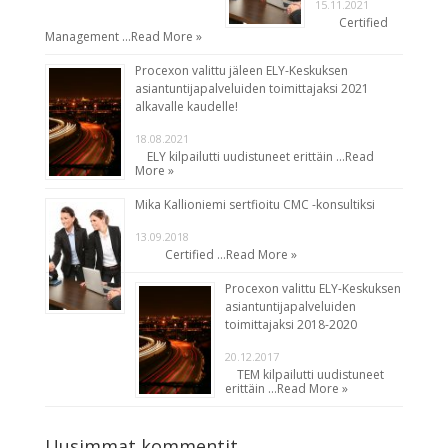
15.11.2021
Certified
Management …
Read More »
Procexon valittu jäleen ELY-Keskuksen
asiantuntijapalveluiden toimittajaksi 2021
alkavalle kaudelle!
18.08.2021
ELY kilpailutti uudistuneet erittäin …
Read
More »
Mika Kallioniemi sertfioitu CMC -konsultiksi
13.09.2018
Certified …
Read More »
Procexon valittu ELY-Keskuksen
asiantuntijapalveluiden
toimittajaksi 2018-2020
20.12.2017
TEM kilpailutti uudistuneet
erittäin …
Read More »
Uusimmat kommentit