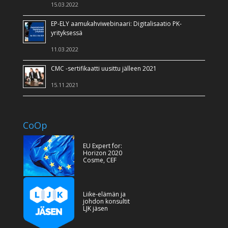
15.03.2022
EP-ELY aamukahviwebinaari: Digitalisaatio PK-
yrityksessä
11.03.2022
CMC -sertifikaatti uusittu jälleen 2021
15.11.2021
CoOp
EU Expert for:
Horizon 2020
Cosme, CEF
Liike-elämän ja
johdon konsultit
LJK jäsen