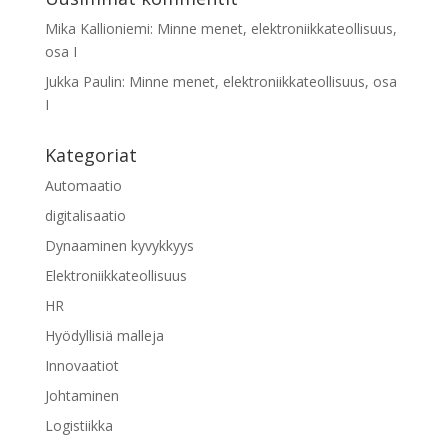
Mika Kallioniemi
:
Minne menet, elektroniikkateollisuus,
osa I
Jukka Paulin
:
Minne menet, elektroniikkateollisuus, osa
I
Kategoriat
Automaatio
digitalisaatio
Dynaaminen kyvykkyys
Elektroniikkateollisuus
HR
Hyödyllisiä malleja
Innovaatiot
Johtaminen
Logistiikka