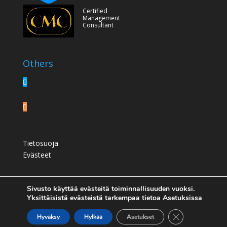
Certified
Management
Consultant
Others
Tietosuoja
Evästeet
Sivusto käyttää evästeitä toiminnallisuuden vuoksi.
Yksittäisistä evästeistä tarkempaa tietoa Asetuksissa
Sulje evästebann
Hyväksy
Hylkää
Asetukset
© Procexon 2008-2024