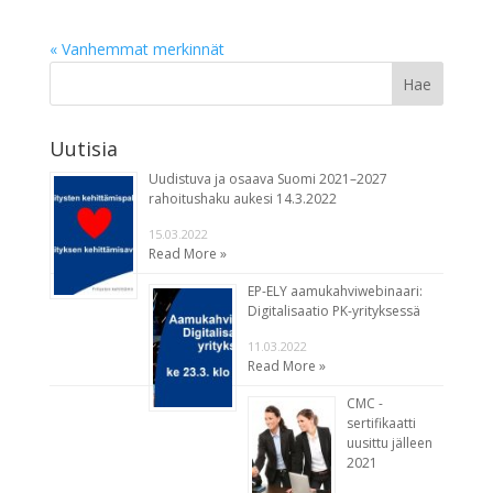
« Vanhemmat merkinnät
Uutisia
Uudistuva ja osaava Suomi 2021–2027
rahoitushaku aukesi 14.3.2022
15.03.2022
Read More »
EP-ELY aamukahviwebinaari:
Digitalisaatio PK-yrityksessä
11.03.2022
Read More »
CMC -
sertifikaatti
uusittu jälleen
2021