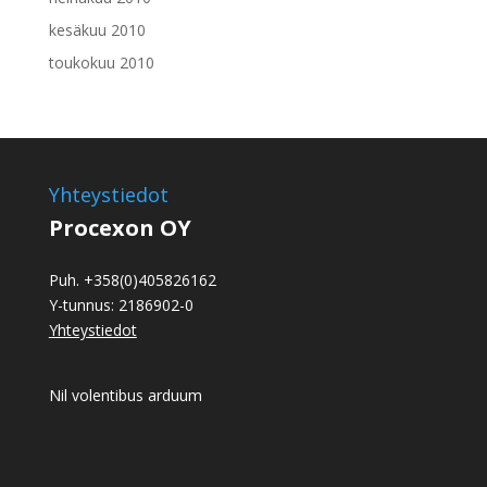
kesäkuu 2010
toukokuu 2010
Yhteystiedot
Procexon OY
Puh. +358(0)405826162
Y-tunnus: 2186902-0
Yhteystiedot
Nil volentibus arduum