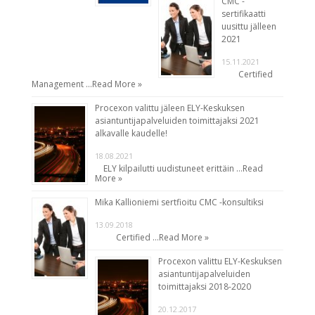
CMC -
sertifikaatti
uusittu jälleen
2021
15.11.2021
Certified
Management …
Read More »
Procexon valittu jäleen ELY-Keskuksen
asiantuntijapalveluiden toimittajaksi 2021
alkavalle kaudelle!
18.08.2021
ELY kilpailutti uudistuneet erittäin …
Read
More »
Mika Kallioniemi sertfioitu CMC -konsultiksi
13.09.2018
Certified …
Read More »
Procexon valittu ELY-Keskuksen
asiantuntijapalveluiden
toimittajaksi 2018-2020
20.12.2017