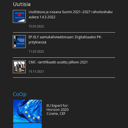
Uutisia
Uudistuva ja osaava Suomi 2021–2027 rahoitushaku
aukesi 14.3.2022
15.03.2022
EP-ELY aamukahviwebinaari: Digitalisaatio PK-
yrityksessä
11.03.2022
CMC -sertifikaatti uusittu jälleen 2021
15.11.2021
CoOp
EU Expert for:
Horizon 2020
Cosme, CEF