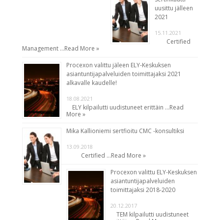
uusittu jälleen
2021
15.11.2021
Certified
Management …
Read More »
Procexon valittu jäleen ELY-Keskuksen
asiantuntijapalveluiden toimittajaksi 2021
alkavalle kaudelle!
18.08.2021
ELY kilpailutti uudistuneet erittäin …
Read
More »
Mika Kallioniemi sertfioitu CMC -konsultiksi
13.09.2018
Certified …
Read More »
Procexon valittu ELY-Keskuksen
asiantuntijapalveluiden
toimittajaksi 2018-2020
20.12.2017
TEM kilpailutti uudistuneet