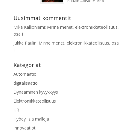
erittäin …
Read More »
Uusimmat kommentit
Mika Kallioniemi
:
Minne menet, elektroniikkateollisuus,
osa I
Jukka Paulin
:
Minne menet, elektroniikkateollisuus, osa
I
Kategoriat
Automaatio
digitalisaatio
Dynaaminen kyvykkyys
Elektroniikkateollisuus
HR
Hyödyllisiä malleja
Innovaatiot