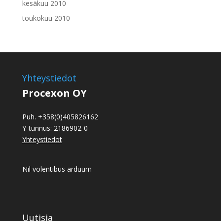
kesäkuu 2010
toukokuu 2010
Yhteystiedot
Procexon OY
Puh. +358(0)405826162
Y-tunnus: 2186902-0
Yhteystiedot
Nil volentibus arduum
Uutisia