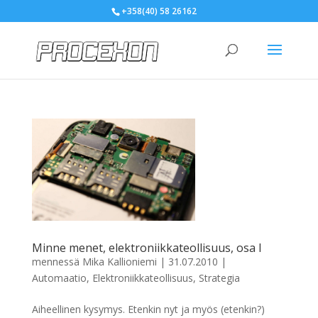
+358(40) 58 26162
Minne menet, elektroniikkateollisuus, osa I
mennessä
Mika Kallioniemi
|
31.07.2010
|
Automaatio
,
Elektroniikkateollisuus
,
Strategia
Aiheellinen kysymys. Etenkin nyt ja myös (etenkin?)