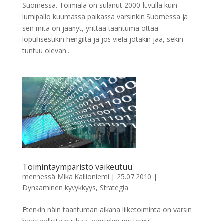
Suomessa. Toimiala on sulanut 2000-luvulla kuin
lumipallo kuumassa paikassa varsinkin Suomessa ja
sen mitä on jäänyt, yrittää taantuma ottaa
lopullisestikin hengiltä ja jos vielä jotakin jää, sekin
tuntuu olevan...
Toimintaympäristö vaikeutuu
mennessä
Mika Kallioniemi
|
25.07.2010
|
Dynaaminen kyvykkyys
,
Strategia
Etenkin näin taantuman aikana liiketoiminta on varsin
haasteellista puuhaa, varsinkin jos toimit