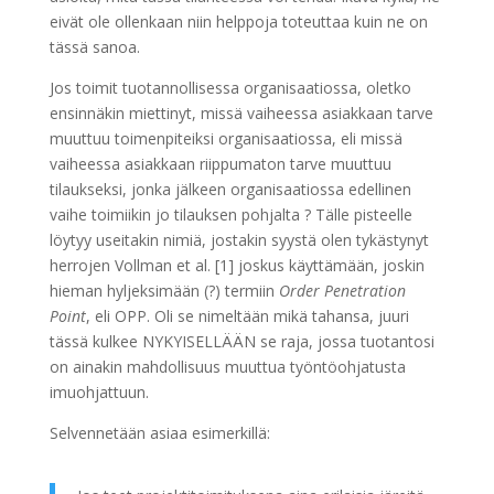
eivät ole ollenkaan niin helppoja toteuttaa kuin ne on
tässä sanoa.
Jos toimit tuotannollisessa organisaatiossa, oletko
ensinnäkin miettinyt, missä vaiheessa asiakkaan tarve
muuttuu toimenpiteiksi organisaatiossa, eli missä
vaiheessa asiakkaan riippumaton tarve muuttuu
tilaukseksi, jonka jälkeen organisaatiossa edellinen
vaihe toimiikin jo tilauksen pohjalta ? Tälle pisteelle
löytyy useitakin nimiä, jostakin syystä olen tykästynyt
herrojen Vollman et al. [1] joskus käyttämään, joskin
hieman hyljeksimään (?) termiin
Order Penetration
Point
, eli OPP. Oli se nimeltään mikä tahansa, juuri
tässä kulkee NYKYISELLÄÄN se raja, jossa tuotantosi
on ainakin mahdollisuus muuttua työntöohjatusta
imuohjattuun.
Selvennetään asiaa esimerkillä: