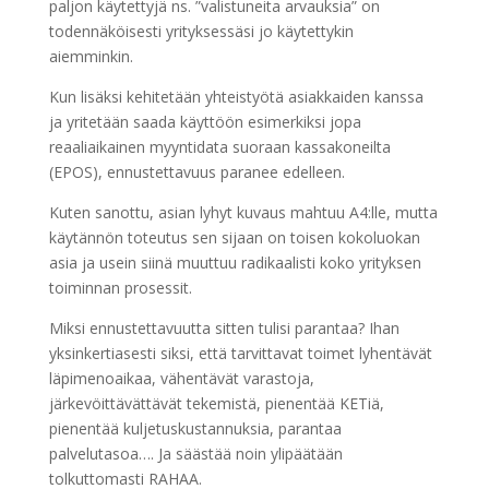
paljon käytettyjä ns. ”valistuneita arvauksia” on
todennäköisesti yrityksessäsi jo käytettykin
aiemminkin.
Kun lisäksi kehitetään yhteistyötä asiakkaiden kanssa
ja yritetään saada käyttöön esimerkiksi jopa
reaaliaikainen myyntidata suoraan kassakoneilta
(EPOS), ennustettavuus paranee edelleen.
Kuten sanottu, asian lyhyt kuvaus mahtuu A4:lle, mutta
käytännön toteutus sen sijaan on toisen kokoluokan
asia ja usein siinä muuttuu radikaalisti koko yrityksen
toiminnan prosessit.
Miksi ennustettavuutta sitten tulisi parantaa? Ihan
yksinkertiasesti siksi, että tarvittavat toimet lyhentävät
läpimenoaikaa, vähentävät varastoja,
järkevöittävättävät tekemistä, pienentää KETiä,
pienentää kuljetuskustannuksia, parantaa
palvelutasoa…. Ja säästää noin ylipäätään
tolkuttomasti RAHAA.