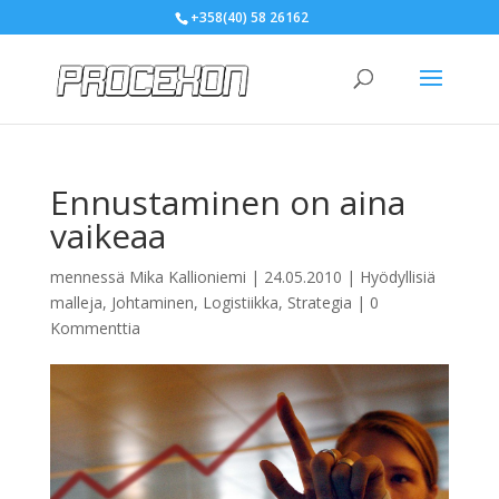
+358(40) 58 26162
Ennustaminen on aina
vaikeaa
mennessä
Mika Kallioniemi
|
24.05.2010
|
Hyödyllisiä
malleja
,
Johtaminen
,
Logistiikka
,
Strategia
|
0
Kommenttia