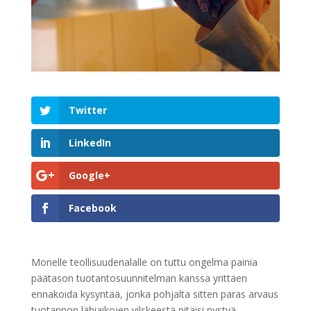
Twitter
LinkedIn
Google+
Facebook
Monelle teollisuudenalalle on tuttu ongelma painia
päätason tuotantosuunnitelman kanssa yrittäen
ennakoida kysyntää, jonka pohjalta sitten paras arvaus
tuotannon lähiaikojen vilskeestä pitäisi pystyä