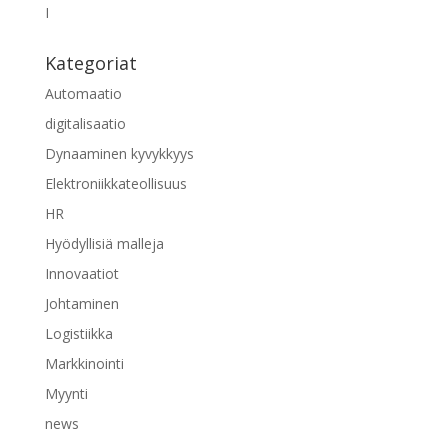
I
Kategoriat
Automaatio
digitalisaatio
Dynaaminen kyvykkyys
Elektroniikkateollisuus
HR
Hyödyllisiä malleja
Innovaatiot
Johtaminen
Logistiikka
Markkinointi
Myynti
news