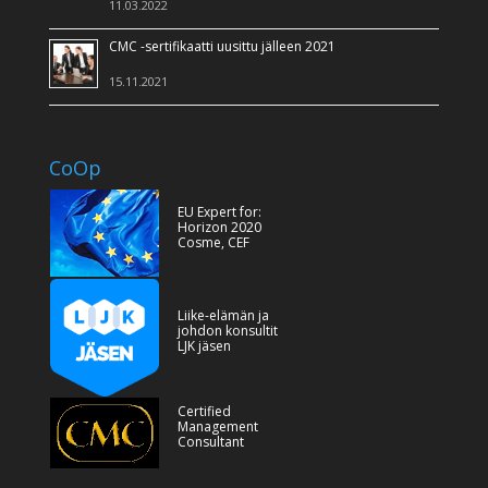
11.03.2022
CMC -sertifikaatti uusittu jälleen 2021
15.11.2021
CoOp
EU Expert for:
Horizon 2020
Cosme, CEF
Liike-elämän ja
johdon konsultit
LJK jäsen
Certified
Management
Consultant