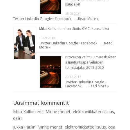
kaudelle!
18.08.2021
Twitter LinkedIn Google+ Facebook …
Read More »
Mika Kallioniemi sertfioitu CMC -konsultiksi
13.09.2018
Twitter LinkedIn Google+ Facebook …
Read
More »
Procexon valittu ELY-Keskuksen
asiantuntijapalveluiden
toimittajaksi 2018-2020
20.12.2017
Twitter LinkedIn Google+
Facebook …
Read More »
Uusimmat kommentit
Mika Kallioniemi
:
Minne menet, elektroniikkateollisuus,
osa I
Jukka Paulin
:
Minne menet, elektroniikkateollisuus, osa