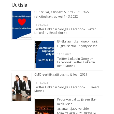
Uutisia
Uudistuva ja osaava Suomi 2021–2027
rahoitushaku aukesi 14.3.2022
15.03.2022
Twitter LinkedIn Google+ Facebook Twitter
LinkedIn …
Read More »
EP-ELY aamukahviwebinaari:
Digitalisaatio PK-yrityksessä
11.03.2022
Twitter LinkedIn Google+
Facebook Twitter LinkedIn …
Read More »
CMC -sertifikaatti uusittu jälleen 2021
15.11.2021
Twitter LinkedIn Google+ Facebook …
Read
More »
Procexon valittu jäleen ELY-
Keskuksen
asiantuntijapalveluiden
toimittajaksi 2021 alkavalle