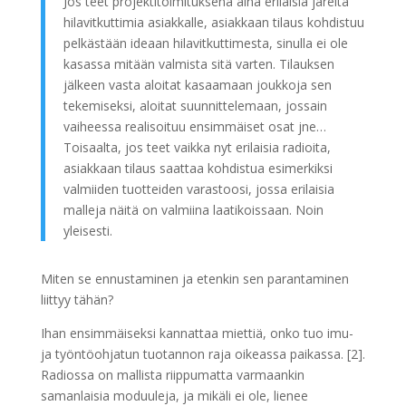
Jos teet projektitoimituksena aina erilaisia järeitä
hilavitkuttimia asiakkalle, asiakkaan tilaus kohdistuu
pelkästään ideaan hilavitkuttimesta, sinulla ei ole
kasassa mitään valmista sitä varten. Tilauksen
jälkeen vasta aloitat kasaamaan joukkoja sen
tekemiseksi, aloitat suunnittelemaan, jossain
vaiheessa realisoituu ensimmäiset osat jne…
Toisaalta, jos teet vaikka nyt erilaisia radioita,
asiakkaan tilaus saattaa kohdistua esimerkiksi
valmiiden tuotteiden varastoosi, jossa erilaisia
malleja näitä on valmiina laatikoissaan. Noin
yleisesti.
Miten se ennustaminen ja etenkin sen parantaminen
liittyy tähän?
Ihan ensimmäiseksi kannattaa miettiä, onko tuo imu-
ja työntöohjatun tuotannon raja oikeassa paikassa. [2].
Radiossa on mallista riippumatta varmaankin
samanlaisia moduuleja, ja mikäli ei ole, lienee