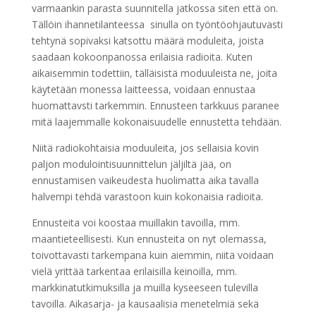
varmaankin parasta suunnitella jatkossa siten että on.
Tällöin ihannetilanteessa sinulla on työntöohjautuvasti
tehtynä sopivaksi katsottu määrä moduleita, joista
saadaan kokoonpanossa erilaisia radioita. Kuten
aikaisemmin todettiin, tälläisistä moduuleista ne, joita
käytetään monessa laitteessa, voidaan ennustaa
huomattavsti tarkemmin. Ennusteen tarkkuus paranee
mitä laajemmalle kokonaisuudelle ennustetta tehdään.
Niitä radiokohtaisia moduuleita, jos sellaisia kovin
paljon modulointisuunnittelun jäljiltä jää, on
ennustamisen vaikeudesta huolimatta aika tavalla
halvempi tehdä varastoon kuin kokonaisia radioita.
Ennusteita voi koostaa muillakin tavoilla, mm.
maantieteellisesti. Kun ennusteita on nyt olemassa,
toivottavasti tarkempana kuin aiemmin, niitä voidaan
vielä yrittää tarkentaa erilaisilla keinoilla, mm.
markkinatutkimuksilla ja muilla kyseeseen tulevilla
tavoilla. Aikasarja- ja kausaalisia menetelmiä sekä