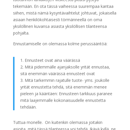
tekemään. En ota tässä vaiheessa suurempaa kantaa
siihen, mistä nämä kysyntävaihtelut johtuvat, jokaisella
asiaan henkilökohtaisesti törmänneellä on oma
yksilöllinen kuvansa asiasta yksilöllisen tilanteensa
pohjalta.
Ennustamiselle on olemassa kolme perussääntöä:
1. Ennusteet ovat aina väärässä
2. Mitä pidemmälle ajanjaksolle yrität ennustaa,
sitä enemmän väärässä ennusteet ovat
3. Mitä tarkemmin rajatulle tuote- yms. joukolle
yrität ennustetta tehdä, sitä enemmän menee
pieleen ja kääntäen: Ennusteen tarkkuus paranee
mitä laajemmalle kokonaisuudelle ennustetta
tehdään.
Tuttua monelle. On kuitenkin olemassa joitakin
asioita, mitä tässä tilanteessa voi tehdä. Ikävä kyllä, ne