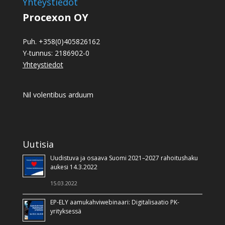
Yhteystiedot
Procexon OY
Puh. +358(0)405826162
Y-tunnus: 2186902-0
Yhteystiedot
Nil volentibus arduum
Uutisia
Uudistuva ja osaava Suomi 2021–2027 rahoitushaku
aukesi 14.3.2022
15.03.2022
EP-ELY aamukahviwebinaari: Digitalisaatio PK-
yrityksessä