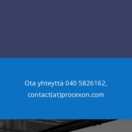
Ota yhteyttä 040 5826162,
contact(at)procexon.com