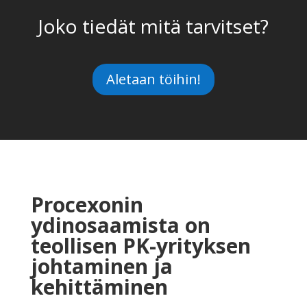
Joko tiedät mitä tarvitset?
Aletaan töihin!
Procexonin
ydinosaamista on
teollisen PK-yrityksen
johtaminen ja
kehittäminen