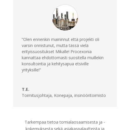
”Olen ennenkin maininnut että projekti oli
varsin onnistunut, mutta tässä vielä
erityissuositukset Mikalle! Procexonia
kannattaa ehdottomasti suositella muillekin
konsultointia ja kehitysapua etsiville
yrityksille!”
T.E.
Toimitusjohtaja
,
Konepaja, insinööritoimisto
Tarkempaa tietoa tomialaosaamisesta ja -
kokemuksesta sekä asiakaspalautteista ja