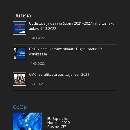
Uutisia
Uudistuva ja osaava Suomi 2021–2027 rahoitushaku
aukesi 14.3.2022
15.03.2022
EP-ELY aamukahviwebinaari: Digitalisaatio PK-
yrityksessä
11.03.2022
CMC -sertifikaatti uusittu jälleen 2021
15.11.2021
CoOp
EU Expert for:
Horizon 2020
Cosme, CEF