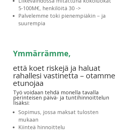
Liikevaihdossa mitattuna kokoluokat
5-100M€, henkilöitä 30 ->
Palvelemme toki pienempiäkin – ja
suurempia
Ymmärrämme,
että koet riskejä ja haluat
rahallesi vastinetta – otamme
etunojaa
Työ voidaan tehdä monella tavalla
perinteisen päivä- ja tuntihinnoittelun
lisäksi:
Sopimus, jossa maksat tulosten
mukaan
Kiinteä hinnoittelu