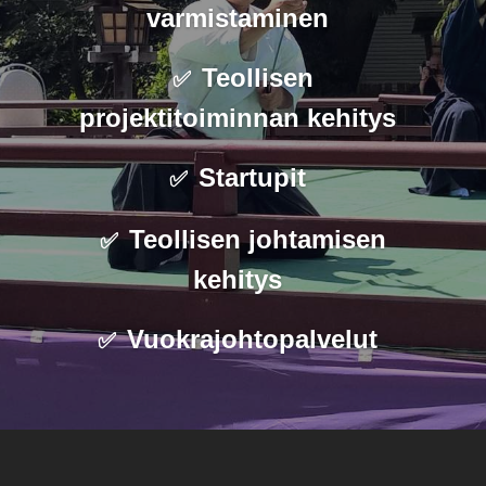
varmistaminen
Teollisen
✅
projektitoiminnan kehitys
Startupit
✅
Teollisen johtamisen
✅
kehitys
Vuokrajohtopalvelut
✅