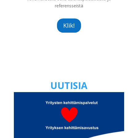
referensseistä
Klik!
UUTISIA