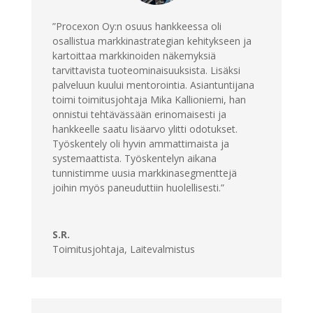
”Procexon Oy:n osuus hankkeessa oli
osallistua markkinastrategian kehitykseen ja
kartoittaa markkinoiden näkemyksiä
tarvittavista tuoteominaisuuksista. Lisäksi
palveluun kuului mentorointia. Asiantuntijana
toimi toimitusjohtaja Mika Kallioniemi, han
onnistui tehtävässään erinomaisesti ja
hankkeelle saatu lisäarvo ylitti odotukset.
Työskentely oli hyvin ammattimaista ja
systemaattista. Työskentelyn aikana
tunnistimme uusia markkinasegmenttejä
joihin myös paneuduttiin huolellisesti.”
S.R.
Toimitusjohtaja
,
Laitevalmistus