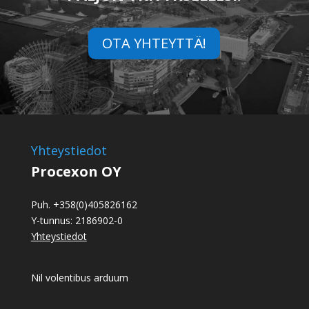
OTA YHTEYTTÄ!
Yhteystiedot
Procexon OY
Puh. +358(0)405826162
Y-tunnus: 2186902-0
Yhteystiedot
Nil volentibus arduum