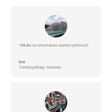
”Mikalla on erinomainen asenne työhönsä!”
H.H.
Toimitusjohtaja
,
Muotoilu