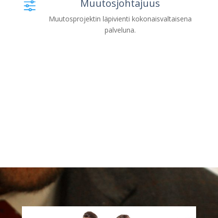
Muutosjohtajuus
f
Muutosprojektin läpivienti kokonaisvaltaisena
palveluna.