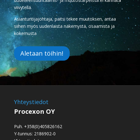
uudelleensuuntaamis- ja muutostarpeissa ei kannata
viivytellä.
Asiantuntijajohtaja, paitsi tekee muutoksen, antaa
siihen myös uudenlaista näkemystä, osaamista ja
kokemusta
Aletaan töihin!
Yhteystiedot
Procexon OY
Puh. +358(0)405826162
Y-tunnus: 2186902-0