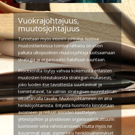
Vuokrajohtajuus,
muutosjohtajuus
Tunnetaan myös interim-johtona. Isoissa
muutostilanteissa toimiva ratkaisu on usein
palkata ulkopuolinen muutosjohtaja luotsaamaan
strategia ja organisaatio haluttuun suuntaan.
Procexonilta löytyy vahvaa kokemusta erilaisten
muutosten toteutuksesta strategian mukaisesti,
joko luoden itse tavoitteista suuntaviivat ja
toimintatavat, tai valmiin strategisen suunnitelman
viitoittamalla tavalla. Muutosjohtaminen on aina
henkilöjohtamista. Erityistä huomiota kiinnitetään
avoimeen ja reiluun asioiden käsittelyyn,
yhteistyöhön ja positiivisen organisaatiokulttuurin
luomiseen sekä vahvistamiseen, mutta myös ne
ikävämmät asiat, esimerkiksi henkilövähennykset