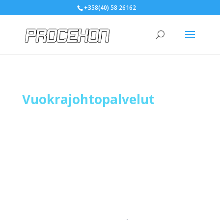
+358(40) 58 26162
Vuokrajohtopalvelut