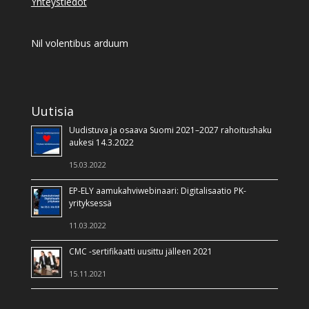
Yhteystiedot
Nil volentibus arduum
Uutisia
Uudistuva ja osaava Suomi 2021–2027 rahoitushaku
aukesi 14.3.2022
15.03.2022
EP-ELY aamukahviwebinaari: Digitalisaatio PK-
yrityksessä
11.03.2022
CMC -sertifikaatti uusittu jälleen 2021
15.11.2021