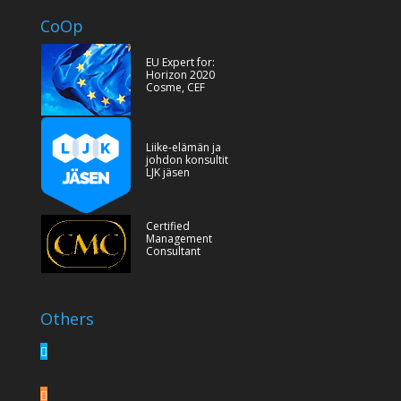
CoOp
EU Expert for:
Horizon 2020
Cosme, CEF
Liike-elämän ja
johdon konsultit
LJK jäsen
Certified
Management
Consultant
Others