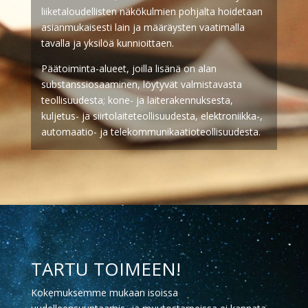
liiketaloudellisten näkökulmien pohjalta hoidetaan
asianmukaisesti lain ja määräysten vaatimalla
tavalla ja yksilöä kunnioittaen.
Päätoiminta-alueet, joilla lisänä on alan
substanssiosaaminen, löytyvät valmistavasta
teollisuudesta; kone- ja laiterakennuksesta,
kuljetus- ja siirtolaiteteollisuudesta, elektroniikka-,
automaatio- ja telekommunikaatioteollisuudesta.
TARTU TOIMEEN!
Kokemuksemme mukaan isoissa