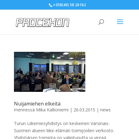
+358(40) 58 26162
Nuijamiehen elkeitä
mennessä
Mika Kallioniemi
|
26.03.2015
|
news
Turun Liikemiesyhdistys on keskeinen Varsinais-
Suomen alueen liike-elämän toimijoiden verkosto.
Yhdistyksen toiminta on valiintunutta ja vireää.