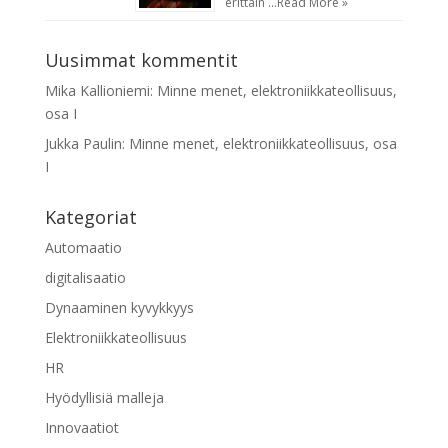
erittäin …
Read More »
Uusimmat kommentit
Mika Kallioniemi
:
Minne menet, elektroniikkateollisuus,
osa I
Jukka Paulin
:
Minne menet, elektroniikkateollisuus, osa
I
Kategoriat
Automaatio
digitalisaatio
Dynaaminen kyvykkyys
Elektroniikkateollisuus
HR
Hyödyllisiä malleja
Innovaatiot