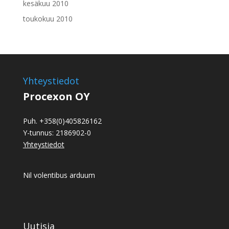
kesäkuu 2010
toukokuu 2010
Yhteystiedot
Procexon OY
Puh. +358(0)405826162
Y-tunnus: 2186902-0
Yhteystiedot
Nil volentibus arduum
Uutisia