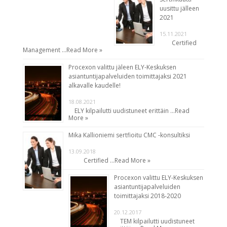
uusittu jälleen
2021
15.11.2021
Certified
Management …
Read More »
Procexon valittu jäleen ELY-Keskuksen
asiantuntijapalveluiden toimittajaksi 2021
alkavalle kaudelle!
18.08.2021
ELY kilpailutti uudistuneet erittäin …
Read
More »
Mika Kallioniemi sertfioitu CMC -konsultiksi
13.09.2018
Certified …
Read More »
Procexon valittu ELY-Keskuksen
asiantuntijapalveluiden
toimittajaksi 2018-2020
20.12.2017
TEM kilpailutti uudistuneet