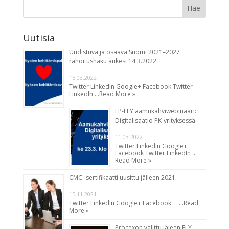
Uutisia
Uudistuva ja osaava Suomi 2021–2027
rahoitushaku aukesi 14.3.2022
15.03.2022
Twitter LinkedIn Google+ Facebook Twitter
LinkedIn …
Read More »
EP-ELY aamukahviwebinaari:
Digitalisaatio PK-yrityksessä
11.03.2022
Twitter LinkedIn Google+
Facebook Twitter LinkedIn …
Read More »
CMC -sertifikaatti uusittu jälleen 2021
15.11.2021
Twitter LinkedIn Google+ Facebook …
Read
More »
Procexon valittu jäleen ELY-