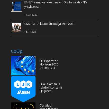
EP-ELY aamukahviwebinaari: Digitalisaatio PK-
yrityksessä
11.03.2022
CMC -sertifikaatti uusittu jälleen 2021
15.11.2021
CoOp
EU Expert for:
Horizon 2020
Cosme, CEF
Liike-elämän ja
johdon konsultit
LJK jäsen
Certified
Management