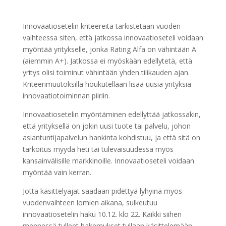
Innovaatiosetelin kriteereitä tarkistetaan vuoden
vaihteessa siten, että jatkossa innovaatioseteli voidaan
myöntää yritykselle, jonka Rating Alfa on vähintään A
(aiemmin A+). Jatkossa ei myöskään edellytetä, että
yritys olisi toiminut vähintään yhden tilikauden ajan.
Kriteerimuutoksilla houkutellaan lisää uusia yrityksiä
innovaatiotoiminnan piiriin.
Innovaatiosetelin myöntäminen edellyttää jatkossakin,
että yrityksellä on jokin uusi tuote tai palvelu, johon
asiantuntijapalvelun hankinta kohdistuu, ja että sitä on
tarkoitus myydä heti tai tulevaisuudessa myös
kansainvälisille markkinoille. Innovaatioseteli voidaan
myöntää vain kerran.
Jotta käsittelyajat saadaan pidettyä lyhyinä myös
vuodenvaihteen lomien aikana, sulkeutuu
innovaatiosetelin haku 10.12. klo 22. Kaikki siihen
mennessä tulleet hakemukset tullaan käsittelemään