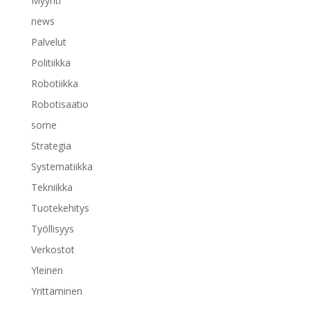
Myynti
news
Palvelut
Politiikka
Robotiikka
Robotisaatio
some
Strategia
Systematiikka
Tekniikka
Tuotekehitys
Työllisyys
Verkostot
Yleinen
Yrittäminen