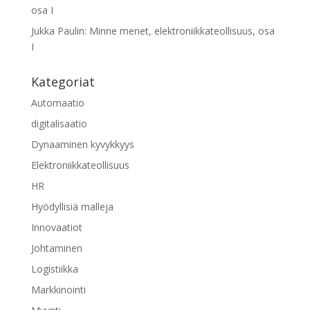
osa I
Jukka Paulin
:
Minne menet, elektroniikkateollisuus, osa
I
Kategoriat
Automaatio
digitalisaatio
Dynaaminen kyvykkyys
Elektroniikkateollisuus
HR
Hyödyllisiä malleja
Innovaatiot
Johtaminen
Logistiikka
Markkinointi