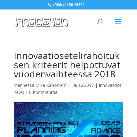
+358(40) 58 26162
Innovaatiosetelirahoituk
sen kriteerit helpottuvat
vuodenvaihteessa 2018
mennessä
Mika Kallioniemi
|
08.12.2017
|
Innovaatiot
,
news
|
0 Kommenttia