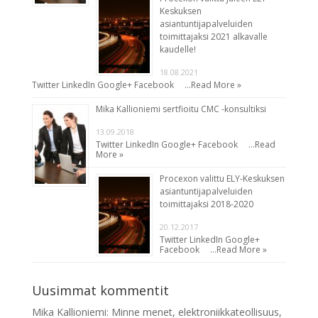
Keskuksen
asiantuntijapalveluiden
toimittajaksi 2021 alkavalle
kaudelle!
18.08.2021
Twitter LinkedIn Google+ Facebook …
Read More »
Mika Kallioniemi sertfioitu CMC -konsultiksi
13.09.2018
Twitter LinkedIn Google+ Facebook …
Read
More »
Procexon valittu ELY-Keskuksen
asiantuntijapalveluiden
toimittajaksi 2018-2020
20.12.2017
Twitter LinkedIn Google+
Facebook …
Read More »
Uusimmat kommentit
Mika Kallioniemi
:
Minne menet, elektroniikkateollisuus,